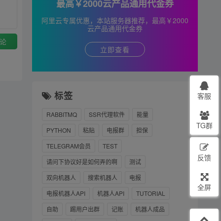
最高￥2000云产品通用代金券
阿里云专属优惠，本站服务器推荐，最高￥2000
云产品通用代金券
论
立即查看
标签
客服
RABBITMQ
SSR代理软件
能量
TG群
PYTHON
粘贴
电报群
担保
TELEGRAM会员
TEST
反馈
请问下协议好是如何弄的啊
测试
双向机器人
搜索机器人
电报
全屏
电报机器人API
机器人API
TUTORIAL
自助
踢用户出群
记账
机器人成品