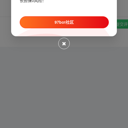
长担保0风险！
97bot社区
提交评