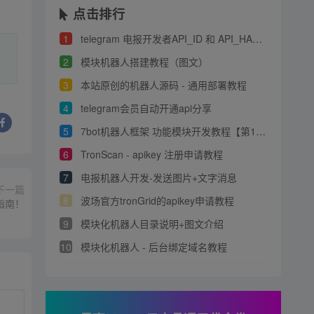
点击排行
1
telegram 电报开发者API_ID 和 API_HASH 申请教程
2
模块机器人搭建教程（图文）
3
本站原创的机器人源码 - 通用部署教程
4
telegram会员自动开通api分享
5
7bot机器人框架 功能模块开发教程【第1章】
6
TronScan - apikey 注册申请教程
7
电报机器人开发-发送图片+文字消息
下一篇
8
波场官方tronGrid的apikey申请教程
指南！
9
模块化机器人目录说明+图文介绍
10
模块化机器人 - 后台绑定域名教程