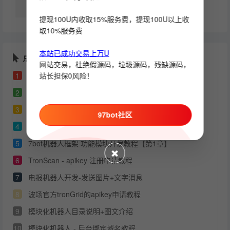
c++
提现100U内收取15%服务费，提现100U以上收
取10%服务费
本站已成功交易上万U
点击排行
网站交易，杜绝假源码，垃圾源码，残缺源码，
站长担保0风险！
1
telegram 电报开发者API_ID 和 API_HASH 申请教程
2
模块机器人搭建教程（图文）
3
本站原创的机器人源码 - 通用部署教程
97bot社区
4
telegram会员自动开通api分享
5
7bot机器人框架 功能模块开发教程【第1章】
6
TronScan - apikey 注册申请教程
7
电报机器人开发-发送图片+文字消息
8
波场官方tronGrid的apikey申请教程
9
模块化机器人目录说明+图文介绍
10
模块化机器人 - 后台绑定域名教程