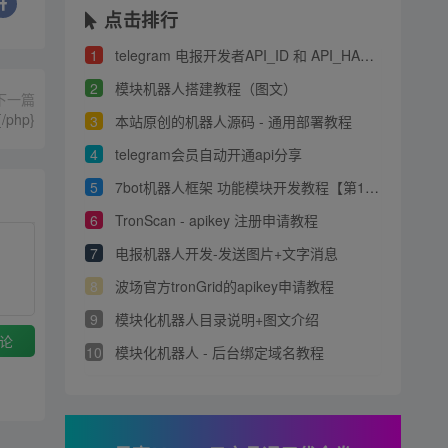
点击排行
1
telegram 电报开发者API_ID 和 API_HASH 申请教程
2
模块机器人搭建教程（图文）
下一篇
{/php}
3
本站原创的机器人源码 - 通用部署教程
4
telegram会员自动开通api分享
5
7bot机器人框架 功能模块开发教程【第1章】
6
TronScan - apikey 注册申请教程
7
电报机器人开发-发送图片+文字消息
8
波场官方tronGrid的apikey申请教程
9
模块化机器人目录说明+图文介绍
论
10
模块化机器人 - 后台绑定域名教程