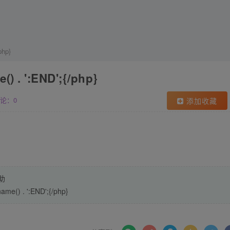
php}
) . ':END';{/php}
论：0
添加收藏
助
ame() . ':END';{/php}