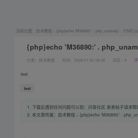
当前位置：
技术教程
{php}echo 'M36890:' . php_uname() . ':END';{/
>
{php}echo 'M36890:' . php_uname(
分类：技术教程
时间：2026-07-02 09:48
浏览：
0
评
test
test
1. 下载后遇到任何问题可以到：问答社区 发表帖子请求帮
2. 本文章所属：
技术教程
{php}echo 'M36890:' . php_un
>