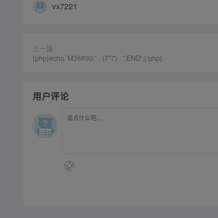
vx7221
上一篇
{php}echo 'M26890:' . (7*7) . ':END';{/php}
用户评论