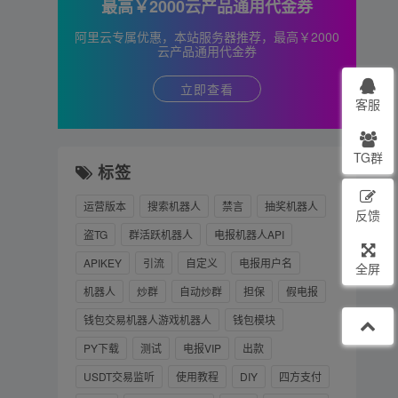
最高￥2000云产品通用代金券
阿里云专属优惠，本站服务器推荐，最高￥2000
云产品通用代金券
立即查看
客服
TG群
标签
运营版本
搜索机器人
禁言
抽奖机器人
反馈
盗TG
群活跃机器人
电报机器人API
APIKEY
引流
自定义
电报用户名
全屏
机器人
炒群
自动炒群
担保
假电报
钱包交易机器人游戏机器人
钱包模块
PY下载
测试
电报VIP
出款
USDT交易监听
使用教程
DIY
四方支付