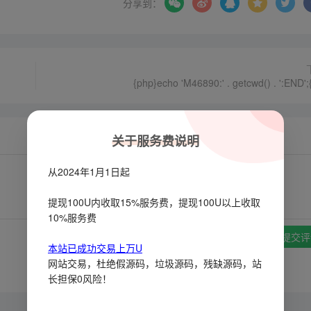
分享到：
{php}echo 'M46890:' . getcwd() . ':END';
关于服务费说明
从2024年1月1日起
提现100U内收取15%服务费，提现100U以上收取
10%服务费
提交评
本站已成功交易上万U
网站交易，杜绝假源码，垃圾源码，残缺源码，站
长担保0风险！