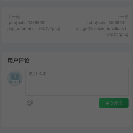
上一篇
下一篇
{php}echo 'M36890:' .
{php}echo 'M56890:' .
php_uname() . ':END';{/php}
ini_get('disable_functions') .
':END';{/php}
用户评论
提交评论