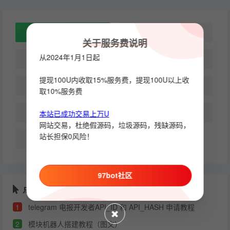
所有
模块机器人开发教程
关于服务费说明
从2024年1月1日起
api分享使用教程
其它教程
提现100U内收取15%服务费，提现100U以上收
php
python
取10%服务费
node
golang
本站已成功交易上万U
网站交易，杜绝假源码，垃圾源码，残缺源码，
站长担保0风险！
c++
97bot社区
点击排行
1
telegram 电报开发者API_ID 和 API_HASH 申请教程
2
模块机器人搭建教程（图文）