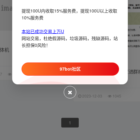
提现100U内收取15%服务费，提现100U以上收取
10%服务费
本站已成功交易上万U
网站交易，杜绝假源码，垃圾源码，残缺源码，站
会员投稿
长担保0风险！
体机
机器人
自定义
验群
97bot社区
验群机器人 可自定义设置进群
免费
07
655
回复功能
2023-12-03
1045
1