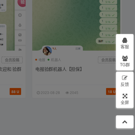
客服
会员投稿
电报
机器人
会员投稿
TG群
欢迎和 验群
电报验群机器人【担保】
反馈
88 U
18 U
2023-08-28
2045
全屏