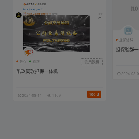
担保验群
担保验群一
担保
验群
会员投稿
酷玖同款担保一体机
2024-08-
100 U
2024-08-11
1169