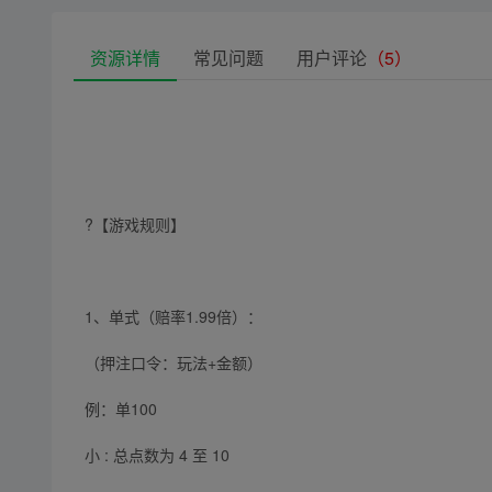
资源详情
常见问题
用户评论
（5）
?️【游戏规则】
1、单式（赔率1.99倍）：
（押注口令：玩法+金额）
例：单100
小 : 总点数为 4 至 10