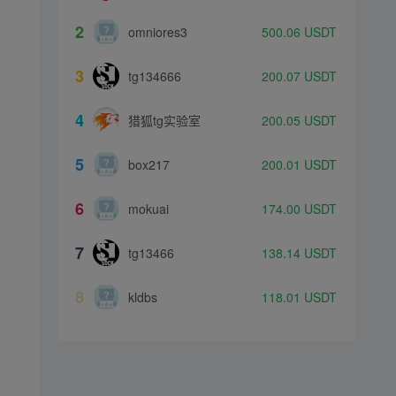
2
omniores3
500.06
USDT
3
tg134666
200.07
USDT
4
猎狐tg实验室
200.05
USDT
5
box217
200.01
USDT
6
mokuai
174.00
USDT
7
tg13466
138.14
USDT
8
kldbs
118.01
USDT