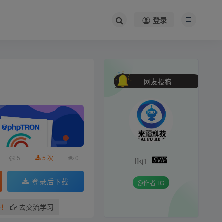
登录
网友投稿
5
5 次
0
lfkj1
登录后下载
作者TG
答！
去交流学习