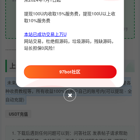
未来所有用户将可以发布任何机器人源代码 以及成
提现100U内收取15%服务费，提现100U以上收
取10%服务费
品，甚至是各种收费教程等，所有收益100%到用户
自己的账号内(可以提现 - 全自动充提)
本站已成功交易上万U
网站交易，杜绝假源码，垃圾源码，残缺源码，
站长担保0风险！
---------------
上线充值 提现功能的作用？
97bot社区
未来所有用户将可以发布任何机器人源代码 以及成品，甚至是各
种收费教程等，所有收益100%到用户自己的账号内(可以提现 - 全
自动充提)
USDT充值
1. 下载后遇到任何问题可以到：问答社区 发表帖子请求帮助