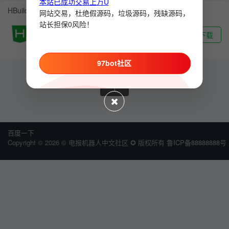
本站已成功交易上万U
HBuilder X
网站交易，杜绝假源码，垃圾源码，残缺源码，
站长担保0风险！
★★★☆☆
下载
48MB
|
简体中文
97bot社区
1
百度一下
Copyright © 2026 © 电报机器人中文社区 ✪ 版权所有
鲁ICP备88888888号