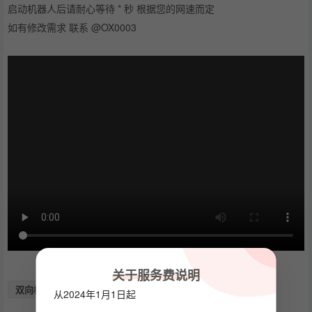
启动机器人后请耐心等待 * 秒 根据您的网速而定
如有修改需求 联系 @OX0003
关于服务费说明
双向机器人
机器人
从2024年1月1日起