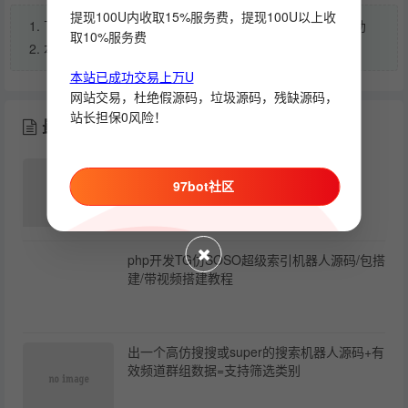
提现100U内收取15%服务费，提现100U以上收
1. 下载后遇到任何问题可以到：问答社区 发表帖子请求帮助
取10%服务费
2. 本文章所属：
机器人成品
双向机器人
>
本站已成功交易上万U
网站交易，杜绝假源码，垃圾源码，残缺源码，
站长担保0风险！
最新发布
钱包机器人
97bot社区
php开发TG仿SOSO超级索引机器人源码/包搭
建/带视频搭建教程
出一个高仿搜搜或super的搜索机器人源码+有
效频道群组数据=支持筛选类别