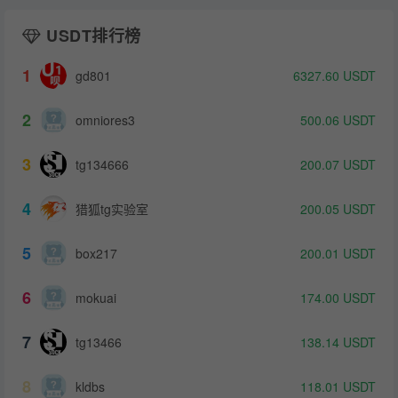
USDT排行榜
1
gd801
6327.60
USDT
2
omniores3
500.06
USDT
3
tg134666
200.07
USDT
4
猎狐tg实验室
200.05
USDT
5
box217
200.01
USDT
6
mokuai
174.00
USDT
7
tg13466
138.14
USDT
8
kldbs
118.01
USDT